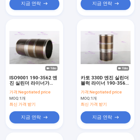
지금 연락
지금 연락
ISO9001 190-3562 엔
카토 330D 엔진 실린더
진 실린더 라이너가
블럭 라이너 190-3562
336D DIA를 위한 철 소
ISO9001 2008 증명서
가격:
Negotiated price
가격:
Negotiated price
매에게 112 밀리미터를
MOQ:
1개
MOQ:
1개
던졌습니다
최신 가격 받기
최신 가격 받기
지금 연락
지금 연락