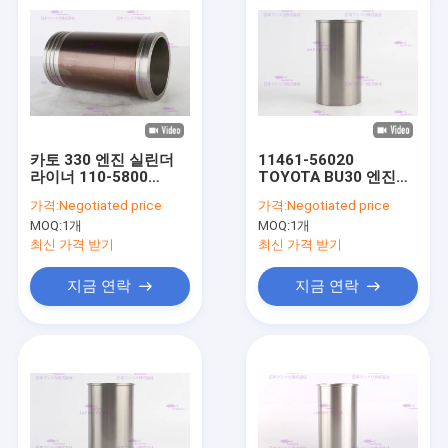
카토 330 엔진 실린더
11461-56020
라이너 110-5800
TOYOTA BU30 엔진
ISO9001 :2008 인증
DIA 94 Mm를 위한 실린
가격:
Negotiated price
가격:
Negotiated price
더 강선 소매
MOQ:
1개
MOQ:
1개
최신 가격 받기
최신 가격 받기
지금 연락
지금 연락
홈
제품 소개
VR 쇼