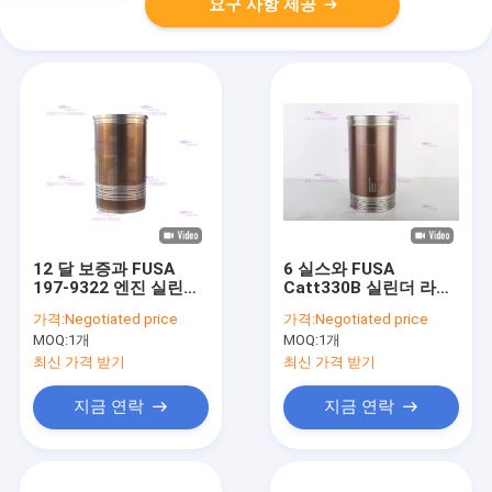
요구 사항 제공
12 달 보증과 FUSA
6 실스와 FUSA
197-9322 엔진 실린더
Catt330B 실린더 라이
라이너 적합성 카토
너 소매 OEM 110-5800
가격:
Negotiated price
가격:
Negotiated price
D3C
강철 실린더 슬리브
MOQ:
1개
MOQ:
1개
최신 가격 받기
최신 가격 받기
지금 연락
지금 연락