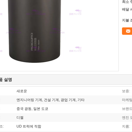
최소 
배달 
지불 
품 설명
새로운
보증:
:
엔지니어링 기계, 건설 기계, 광업 기계, 기타
마케팅
:
중국 광동, 일본 도쿄
브랜드
:
디젤
엔진 
조:
UD 트럭에 적합
지름: