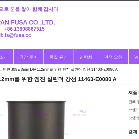
으로 꿈을 쌓아 함께 갑시다
AN FUSA CO.,LTD.
: +86 13808867515
l: fs@fusa.cc
 소개
공장 투어
품질 관리
연락처
견적 요청
Vr
럭 엔진 J08E 3mm DIA 112mm를 위한 엔진 실린더 강선 11463-E0080 A
112mm를 위한 엔진 실린더 강선 11463-E0080 A
제품 
원래 
브랜드
모델 
결제 