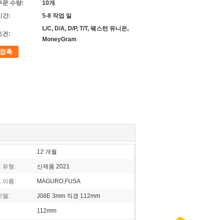
주문 수량:
10개
시간:
5-8 작업 일
L/C, D/A, D/P, T/T, 웨스턴 유니온,
조건:
MoneyGram
접촉
12 개월
 유형:
신제품 2021
 이름:
MAGURO,FUSA
모델:
J08E 3mm 직경 112mm
112mm