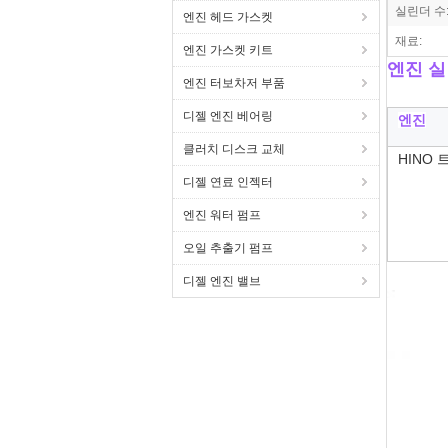
실린더 수
엔진 헤드 가스켓
재료:
엔진 가스켓 키트
엔진 실린
엔진 터보차저 부품
디젤 엔진 베어링
엔진
클러치 디스크 교체
HINO 
디젤 연료 인젝터
엔진 워터 펌프
오일 추출기 펌프
디젤 엔진 밸브