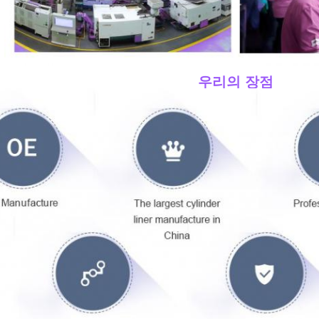
____우리의 장점
____