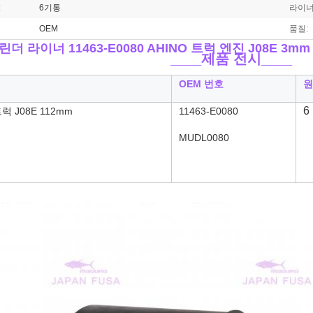
:
6기통
라이너
OEM
품질:
더 라이너 11463-E0080 A
HINO 트럭 엔진 J08E 3mm
____
제품 전시____
OEM 번호
원
6
트럭 J08E 112mm
11463-E0080
MUDL0080