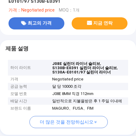
E0101/97 S130B-E0391
가격：Negotiated price
MOQ：1개
최고의 가격
지금 연락
제품 설명
,
J08E 실린더 라이너 슬리브
하이 라이트
,
S130B-E0391 실린더 라이너 슬리브
S130A-E0101/97 실린더 라이너
가격
Negotiated price
공급 능력
달 당 10000 조각
모델 번호
J08E 8MM 직경 112mm
배달 시간
일반적으로 지불을받은 후 1 주일 이내에
브랜드 이름
MAGURO、FUSA、FIM
더 많은 것을 전망하십시오