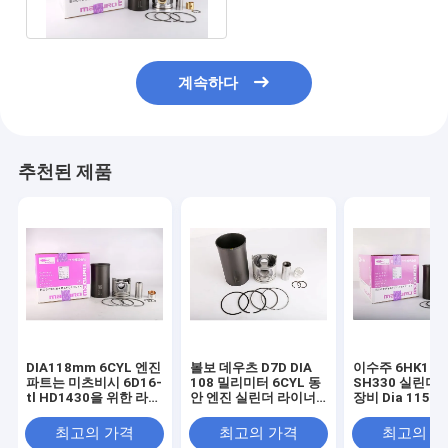
계속하다
추천된 제품
DIA118mm 6CYL 엔진
볼보 데우츠 D7D DIA
이수주 6HK1T 
파트는 미츠비시 6D16-
108 밀리미터 6CYL 동
SH330 실린더
tl HD1430을 위한 라이
안 엔진 실린더 라이너
장비 Dia 115
너 장비를 실린더를 답
장비
니다
최고의 가격
최고의 가격
최고의 