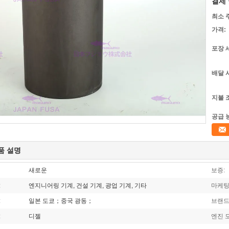
결제 
최소 
가격:
포장 
배달 
지불 
공급 
품 설명
새로운
보증:
:
엔지니어링 기계, 건설 기계, 광업 기계, 기타
마케팅
:
일본 도쿄；중국 광동；
브랜드
:
디젤
엔진 