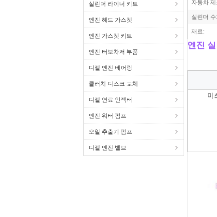
자동차 제
실린더 라이너 키트
실린더 수
엔진 헤드 가스켓
재료:
엔진 가스켓 키트
엔진 실
엔진 터보차저 부품
디젤 엔진 베어링
클러치 디스크 교체
미쓰
디젤 연료 인젝터
엔진 워터 펌프
오일 추출기 펌프
디젤 엔진 밸브