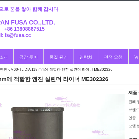
으로 꿈을 쌓아 함께 갑시다
AN FUSA CO.,LTD.
: +86 13808867515
l: fs@fusa.cc
 소개
공장 투어
품질 관리
연락처
견적 요청
Vr
진 6M60-TL DIA 118 mm에 적합한 엔진 실린더 라이너 ME302326
8 mm에 적합한 엔진 실린더 라이너 ME302326
제품 
원래 
브랜드
인증:
모델 