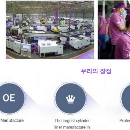
____우리의 장점
____