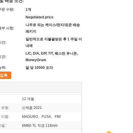
및 배송 조건:
주문 수량:
1개
Negotiated price
나무로 되는 케이스/판지/표준 배송
세부 사항:
패키지
일반적으로 지불을받은 후 1 주일 이
시간:
내에
L/C, D/A, D/P, T/T, 웨스턴 유니온,
조건:
MoneyGram
능력:
달 당 10000 조각
접촉
12 개월
 유형:
신제품 2021
 이름:
MAGURO、FUSA、FIM
모델:
6M60-TL 직경 118mm