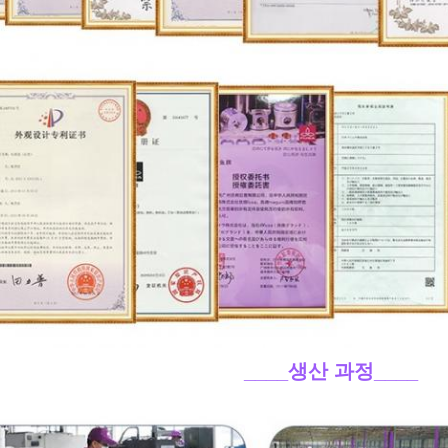
____생산 과정
____