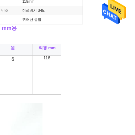
118mm
 번호:
미쓰비시 S4E
뛰어난 품질
18 mm용
원
직경 mm
118
6