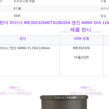
조:
미쓰비시에 적합
지름:
:
6기통
라이너
OEM
품질:
린더 라이너 ME302326
MITSUBISHI 엔진 6M60 DIA 1
____
제품 전시____
엔진
OEM 번호
비시 엔진 6M60-TL DIA 118mm
ME302326
머들
2326