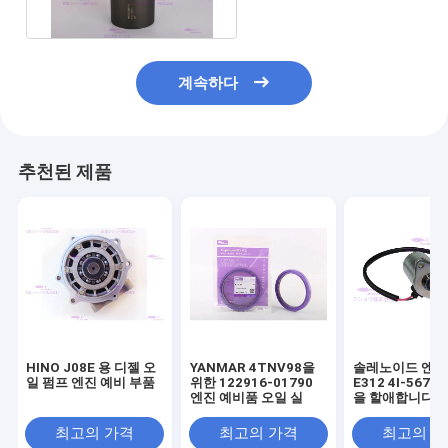
계속하다
추천된 제품
HINO J08E 용 디젤 오
YANMAR 4TNV98을
솔레노이드 엔
일 펌프 엔진 예비 부품
위한 122916-01790
E312 4I-567
엔진 예비품 오일 실
을 할애합니다
최고의 가격
최고의 가격
최고의 