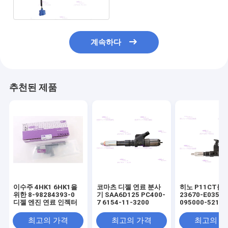
계속하다
추천된 제품
이수주 4HK1 6HK1을
코마츠 디젤 연료 분사
히노 P11CT를
위한 8-98284393-0
기 SAA6D125 PC400-
23670-E0351
디젤 엔진 연료 인젝터
7 6154-11-3200
095000-5215
젝터
최고의 가격
최고의 가격
최고의 