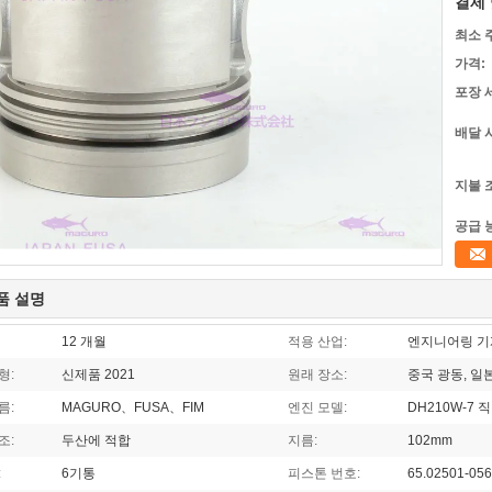
결제 
최소 
가격:
포장 
배달 
지불 
공급 
품 설명
12 개월
적용 산업:
엔지니어링 기계
형:
신제품 2021
원래 장소:
중국 광동, 일
름:
MAGURO、FUSA、FIM
엔진 모델:
DH210W-7 
조:
두산에 적합
지름:
102mm
:
6기통
피스톤 번호:
65.02501-05