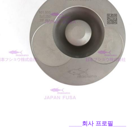
____회사 프로필
____