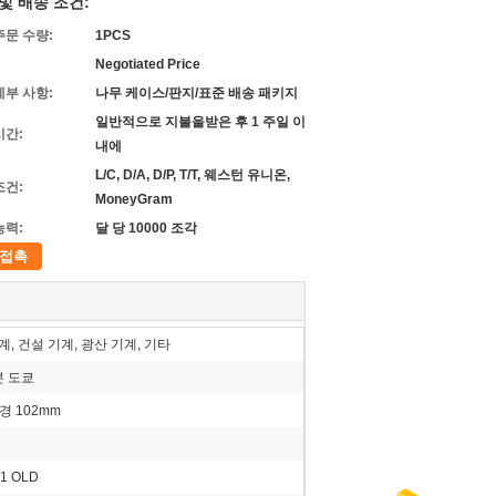
및 배송 조건:
주문 수량:
1PCS
Negotiated Price
세부 사항:
나무 케이스/판지/표준 배송 패키지
일반적으로 지불을받은 후 1 주일 이
시간:
내에
L/C, D/A, D/P, T/T, 웨스턴 유니온,
조건:
MoneyGram
능력:
달 당 10000 조각
접촉
, 건설 기계, 광산 기계, 기타
본 도쿄
직경 102mm
61 OLD