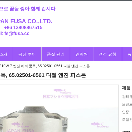
으로 꿈을 쌓아 함께 갑시다
AN FUSA CO.,LTD.
: +86 13808867515
l: fs@fusa.cc
 소개
공장 투어
품질 관리
연락처
견적 요청
Vr
210W-7 엔진 예비 품목, 65.02501-0561 디젤 엔진 피스톤
목, 65.02501-0561 디젤 엔진 피스톤
제품 
원래 
브랜드
인증:
모델 