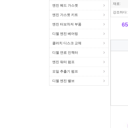
재료:
엔진 헤드 가스켓
강조하다:
엔진 가스켓 키트
6
엔진 터보차저 부품
디젤 엔진 베어링
클러치 디스크 교체
디젤 연료 인젝터
엔진 워터 펌프
오일 추출기 펌프
디젤 엔진 밸브