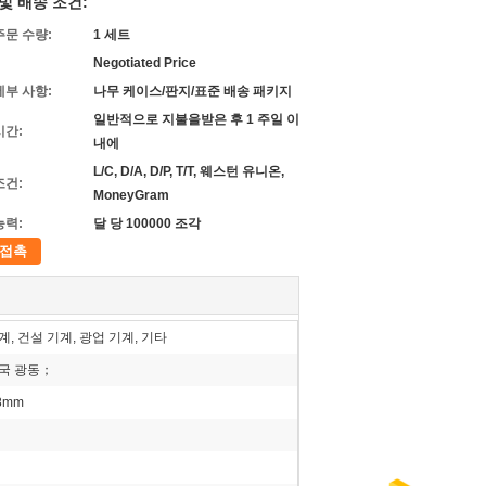
및 배송 조건:
주문 수량:
1 세트
Negotiated Price
세부 사항:
나무 케이스/판지/표준 배송 패키지
일반적으로 지불을받은 후 1 주일 이
시간:
내에
L/C, D/A, D/P, T/T, 웨스턴 유니온,
조건:
MoneyGram
능력:
달 당 100000 조각
접촉
, 건설 기계, 광업 기계, 기타
국 광동；
8mm