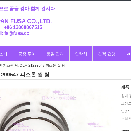
으로 꿈을 쌓아 함께 갑시다
AN FUSA CO.,LTD.
: +86 13808867515
l: fs@fusa.cc
 소개
공장 투어
품질 관리
연락처
견적 요청
Vr
진 피스톤 링, OEM 21299547 피스톤 씰 링
1299547 피스톤 씰 링
제품 
원래 
브랜드
인증:
모델 