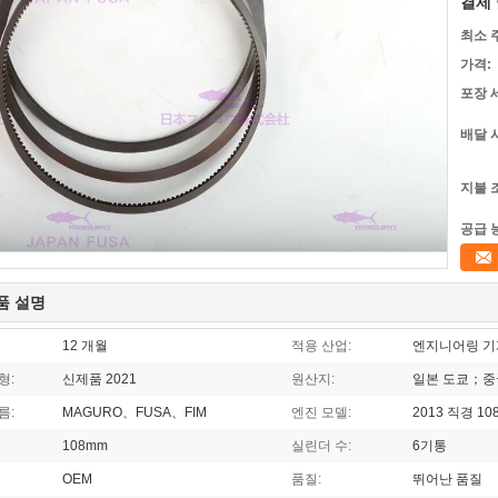
결제 
최소 
가격:
포장 
배달 
지불 
공급 
품 설명
12 개월
적용 산업:
엔지니어링 기계
형:
신제품 2021
원산지:
일본 도쿄；중
름:
MAGURO、FUSA、FIM
엔진 모델:
2013 직경 10
108mm
실린더 수:
6기통
OEM
품질:
뛰어난 품질