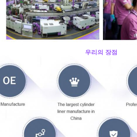
____우리의 장점
____