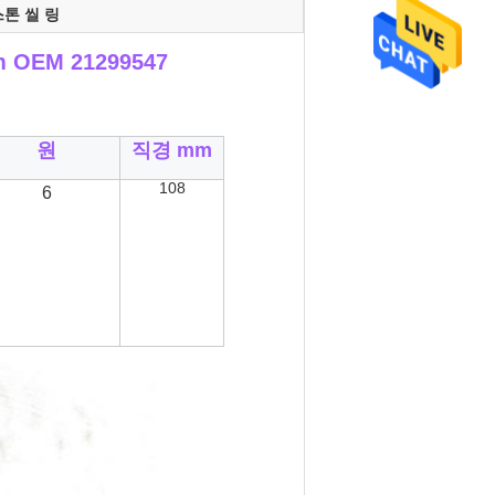
스톤 씰 링
 OEM 21299547
원
직경 mm
108
6