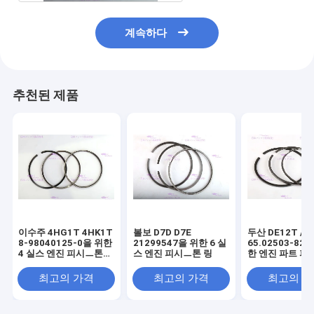
계속하다
추천된 제품
이수주 4HG1T 4HK1T
볼보 D7D D7E
두산 DE12T / D
8-98040125-0을 위한
21299547을 위한 6 실
65.02503-82
4 실스 엔진 피시ㅡ톤
스 엔진 피시ㅡ톤 링
한 엔진 파트 피
링
링
최고의 가격
최고의 가격
최고의 