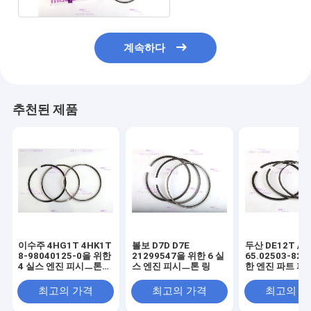
계속하다
추천된 제품
이수주 4HG1T 4HK1T
볼보 D7D D7E
두산 DE12T / D
8-98040125-0을 위한
21299547을 위한 6 실
65.02503-82
4 실스 엔진 피시ㅡ톤
스 엔진 피시ㅡ톤 링
한 엔진 파트 피
링
링
최고의 가격
최고의 가격
최고의 