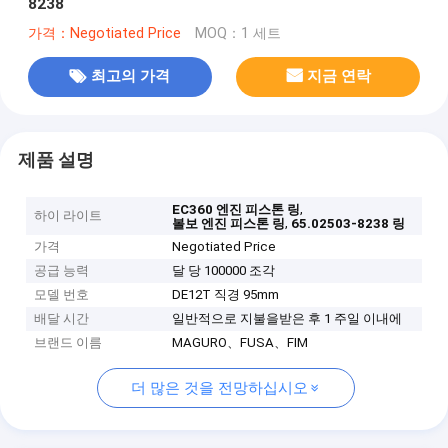
8238
가격：Negotiated Price
MOQ：1 세트
최고의 가격
지금 연락
제품 설명
,
EC360 엔진 피스톤 링
하이 라이트
,
볼보 엔진 피스톤 링
65.02503-8238 링
가격
Negotiated Price
공급 능력
달 당 100000 조각
모델 번호
DE12T 직경 95mm
배달 시간
일반적으로 지불을받은 후 1 주일 이내에
브랜드 이름
MAGURO、FUSA、FIM
더 많은 것을 전망하십시오