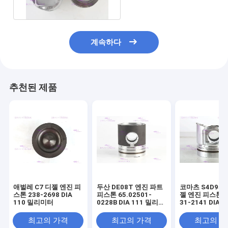
계속하다
추천된 제품
애벌레 C7 디젤 엔진 피
두산 DE08T 엔진 파트
코마츠 S4D95L
스톤 238-2698 DIA
피스톤 65.02501-
젤 엔진 피스톤 6
110 밀리미터
0228B DIA 111 밀리미
31-2141 DIA 
터
미터
최고의 가격
최고의 가격
최고의 