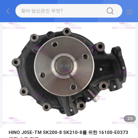
2
/
3
HINO J05E-TM SK200-8 SK210-8를 위한 16100-E0373