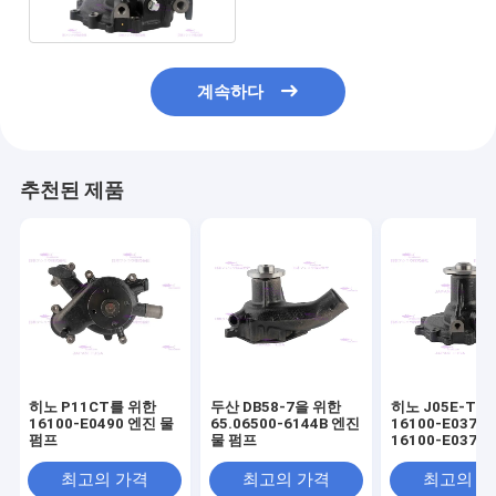
계속하다
추천된 제품
히노 P11CT를 위한
두산 DB58-7을 위한
히노 J05E-TM
16100-E0490 엔진 물
65.06500-6144B 엔진
16100-E0373
펌프
물 펌프
16100-E0372
펌프
최고의 가격
최고의 가격
최고의 