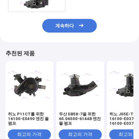
계속하다
추천된 제품
히노 P11CT를 위한
두산 DB58-7을 위한
히노 J05E-TM
16100-E0490 엔진 물
65.06500-6144B 엔진
16100-E0373
펌프
물 펌프
16100-E0372
펌프
최고의 가격
최고의 가격
최고의 