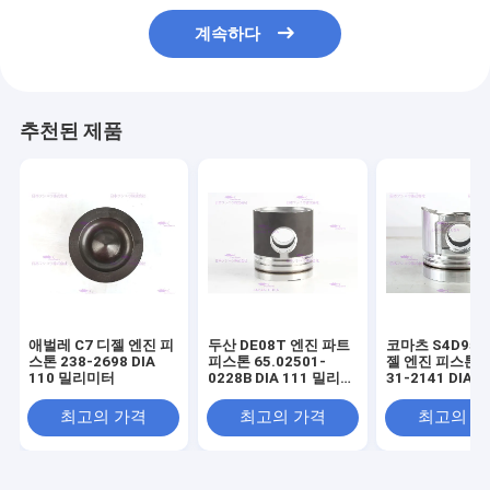
계속하다
추천된 제품
애벌레 C7 디젤 엔진 피
두산 DE08T 엔진 파트
코마츠 S4D95L
스톤 238-2698 DIA
피스톤 65.02501-
젤 엔진 피스톤 6
110 밀리미터
0228B DIA 111 밀리미
31-2141 DIA 
터
미터
최고의 가격
최고의 가격
최고의 