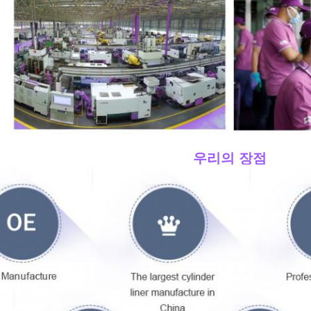
____우리의 장점
____