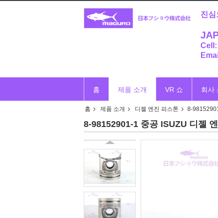
진심
JAP
Cell
Emai
홈
제품 소개
VR 쇼
회사
홈
제품 소개
디젤 엔진 피스톤
8-9815290
8-98152901-1 중공 ISUZU 디젤 엔