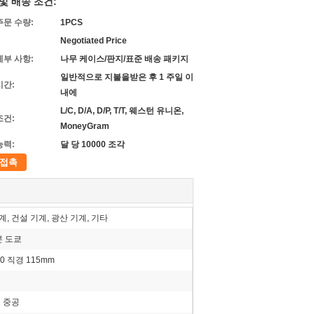
및 배송 조건:
주문 수량:
1PCS
Negotiated Price
세부 사항:
나무 케이스/판지/표준 배송 패키지
일반적으로 지불을받은 후 1 주일 이
시간:
내에
L/C, D/A, D/P, T/T, 웨스턴 유니온,
조건:
MoneyGram
능력:
달 당 10000 조각
접촉
, 건설 기계, 광산 기계, 기타
본 도쿄
360 직경 115mm
1 중공