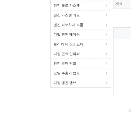
재료:
엔진 헤드 가스켓
엔진 가스켓 키트
엔진 터보차저 부품
디젤 엔진 베어링
클러치 디스크 교체
디젤 연료 인젝터
엔진 워터 펌프
오일 추출기 펌프
디젤 엔진 밸브