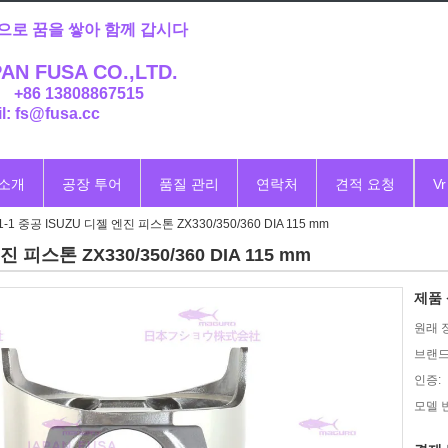
으로 꿈을 쌓아 함께 갑시다
AN FUSA CO.,LTD.
: +86 13808867515
l: fs@fusa.cc
 소개
공장 투어
품질 관리
연락처
견적 요청
Vr
1-1 중공 ISUZU 디젤 엔진 피스톤 ZX330/350/360 DIA 115 mm
진 피스톤 ZX330/350/360 DIA 115 mm
제품 
원래 
브랜드
인증:
모델 