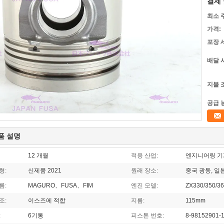
결제 
최소 
가격:
포장 
배달 
지불 
공급 
품 설명
12 개월
적용 산업:
엔지니어링 기계
형:
신제품 2021
원래 장소:
중국 광동, 일
름:
MAGURO、FUSA、FIM
엔진 모델:
ZX330/350/
조:
이스즈에 적합
지름:
115mm
:
6기통
피스톤 번호:
8-98152901-