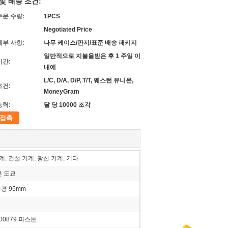
및 배송 조건:
주문 수량:
1PCS
Negotiated Price
세부 사항:
나무 케이스/판지/표준 배송 패키지
일반적으로 지불을받은 후 1 주일 이
시간:
내에
L/C, D/A, D/P, T/T, 웨스턴 유니온,
조건:
MoneyGram
능력:
달 당 10000 조각
접촉
, 건설 기계, 광산 기계, 기타
본 도쿄
직경 95mm
00879 피스톤