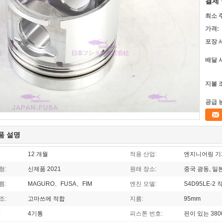
결제 
최소 
가격:
포장 
배달 
지불 
공급 
품 설명
12 개월
적용 산업:
엔지니어링 기계
형:
신제품 2021
원래 장소:
중국 광동, 일
름:
MAGURO、FUSA、FIM
엔진 모델:
S4D95LE-2 
조:
고마쓰에 적합
지름:
95mm
:
4기통
피스톤 번호:
핀이 있는 380