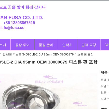
으로 꿈을 쌓아 함께 갑시다
AN FUSA CO.,LTD.
: +86 13808867515
l: fs@fusa.cc
 소개
공장 투어
품질 관리
연락처
견적 요청
Vr
디젤 엔진 피스톤 S4D95LE-2 DIA 95mm OEM 38000879 피스톤 핀 포함
LE-2 DIA 95mm OEM 38000879 피스톤 핀 포함
제품 
원래 
브랜드
인증:
모델 