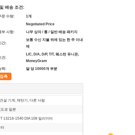
및 배송 조건:
주문 수량:
1개
Negotiated Price
세부 사항:
나무 상자 / 통 / 일반 배송 패키지
보통 수신 지불 뒤에 있는 한 주 이내
시간:
에
L/C, D/A, D/P, T/T, 웨스턴 유니온,
조건:
MoneyGram
능력:
달 당 10000개 부분
접촉
 건설 기계, 채탄기, 다른 사람
 ;도쿄 일본
T 13216-1540 DIA 108 밀리미터
미터