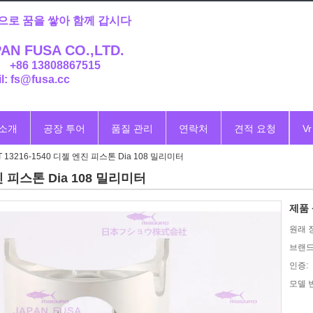
으로 꿈을 쌓아 함께 갑시다
AN FUSA CO.,LTD.
: +86 13808867515
l: fs@fusa.cc
 소개
공장 투어
품질 관리
연락처
견적 요청
Vr
 13216-1540 디젤 엔진 피스톤 Dia 108 밀리미터
엔진 피스톤 Dia 108 밀리미터
제품 
원래 
브랜드
인증:
모델 