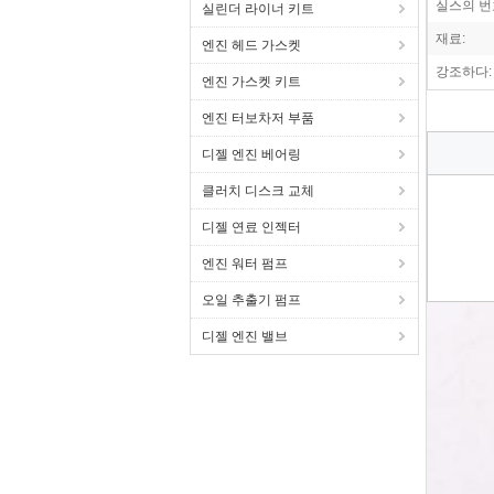
실스의 번
실린더 라이너 키트
재료:
엔진 헤드 가스켓
강조하다:
엔진 가스켓 키트
엔진 터보차저 부품
디젤 엔진 베어링
클러치 디스크 교체
디젤 연료 인젝터
엔진 워터 펌프
오일 추출기 펌프
디젤 엔진 밸브