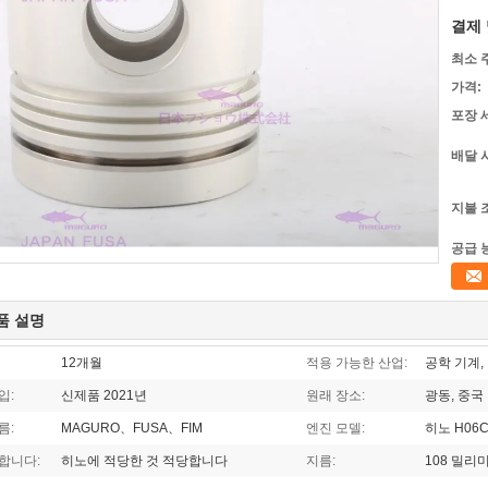
결제 
최소 
가격:
포장 
배달 
지불 
공급 
품 설명
12개월
적용 가능한 산업:
공학 기계,
입:
신제품 2021년
원래 장소:
광동, 중국
름:
MAGURO、FUSA、FIM
엔진 모델:
히노 H06C
합니다:
히노에 적당한 것 적당합니다
지름:
108 밀리