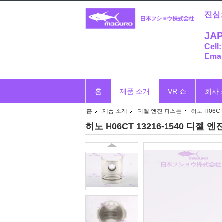
진심
JAP
Cell
Emai
홈
제품 소개
VR 쇼
회사
홈
제품 소개
디젤 엔진 피스톤
히노 H06CT
히노 H06CT 13216-1540 디젤 