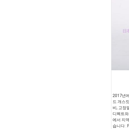
2017년
드 개스킷
비, 고정
디펙트와 
에서 지역
습니다 :