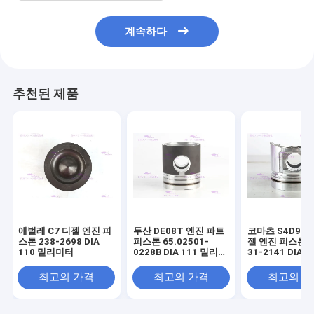
계속하다
추천된 제품
애벌레 C7 디젤 엔진 피
두산 DE08T 엔진 파트
코마츠 S4D95L
스톤 238-2698 DIA
피스톤 65.02501-
젤 엔진 피스톤 6
110 밀리미터
0228B DIA 111 밀리미
31-2141 DIA 
터
미터
최고의 가격
최고의 가격
최고의 