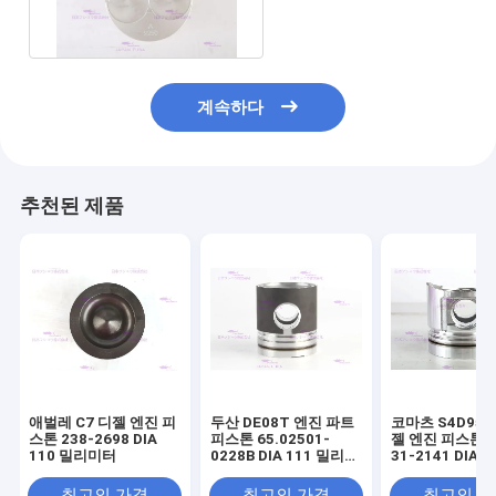
0 DIA 86 밀리미터
계속하다
추천된 제품
애벌레 C7 디젤 엔진 피
두산 DE08T 엔진 파트
코마츠 S4D95L
스톤 238-2698 DIA
피스톤 65.02501-
젤 엔진 피스톤 6
110 밀리미터
0228B DIA 111 밀리미
31-2141 DIA 
터
미터
최고의 가격
최고의 가격
최고의 